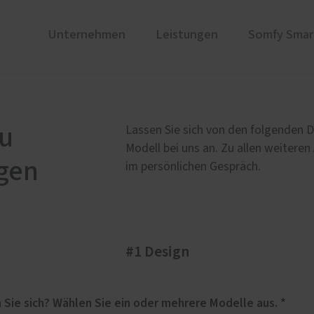
Unternehmen
Leistungen
Somfy Sma
ustüren
triebe Somfy RTS
Referenzen
PaX Balkon- & Terrassent
Funkantriebe Somfy io
nium
Balkontüren
au
Lassen Sie sich von den folgenden D
und Holz-Aluminium
Hebe-Schiebe-Türen
Modell bei uns an. Zu allen weiteren
gen
stoff
Parallel-Schiebe-Kipp-Tür
im persönlichen Gespräch.
u und Denkmal
Falt-Schiebe-Türen
nen
ür planen
#1 Design
Reparaturservice
e Sonnenschutz Lösungen
Für welches Haustüren-Design interessieren Sie sich? Wählen Sie ein oder mehrere Modelle aus. *