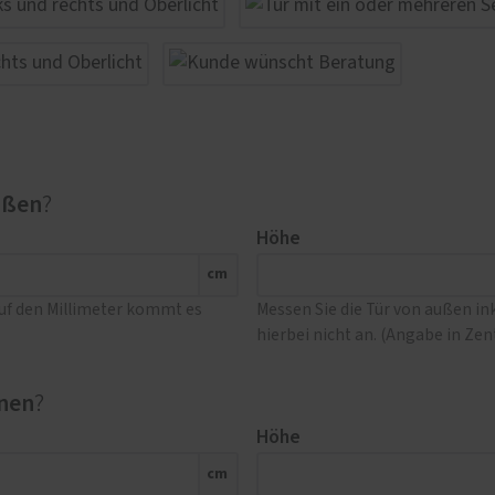
ußen
?
Höhe
cm
Auf den Millimeter kommt es
Messen Sie die Tür von außen i
hierbei nicht an. (Angabe in Ze
nen
?
Höhe
cm