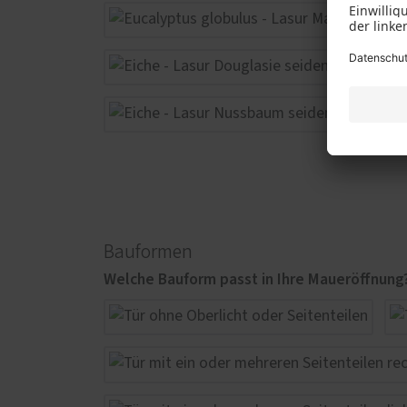
Bauformen
Welche Bauform passt in Ihre Maueröffnung