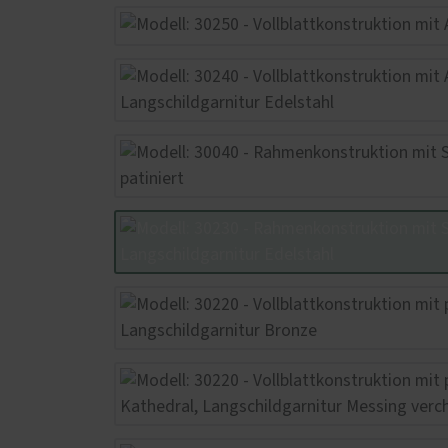
Schallschutz-Simulator
Weino
Förderung für Fenster und
Sonne
Haustüren
Plisse
Kasse
2000
Weitr
Weino