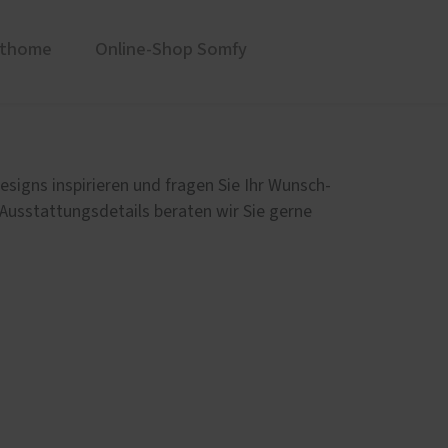
rthome
Online-Shop Somfy
üren
Sonnen- und Insektenschutz
Raffstoren von ROMA
esigns inspirieren und fragen Sie Ihr Wunsch-
Rollladen von ROMA
 Ausstattungsdetails beraten wir Sie gerne
en
Textilscreens von ROMA
Insektenschutz von PaX