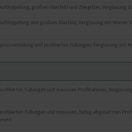
r Markisen und Terrassen
nsegel von Shadesign
e
ttenmarkisen I 2000 / K
onic Funksteuerung für
r Markisen