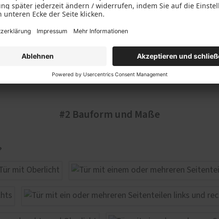
#2 Bauform und Maße
?