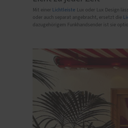
Schallschutz-Simulator
Weino
Lichtleiste
Mit einer
Lux oder Lux Design läss
Förderung für Fenster und
Sonne
Haustüren
Li
oder auch separat angebracht, ersetzt die
Plisse
dazugehörigem Funkhandsender ist sie opti
Kasse
2000
Weitr
Weino