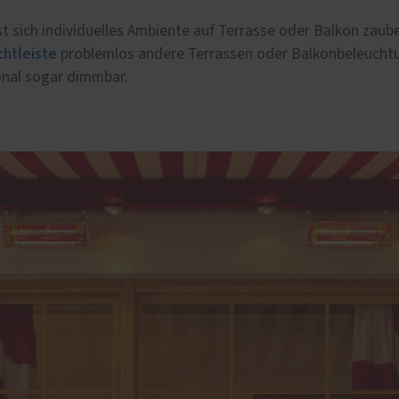
r Markisen und Terrassen
t sich individuelles Ambiente auf Terrasse oder Balkon zaube
nsegel von Shadesign
chtleiste
problemlos andere Terrassen oder Balkonbeleucht
e
onal sogar dimmbar.
ttenmarkisen I 2000 / K
onic Funksteuerung für
r Markisen