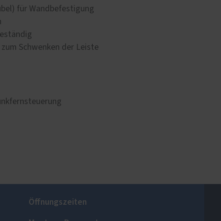
übel) für Wandbefestigung
n
beständig
rn zum Schwenken der Leiste
unkfernsteuerung
Öffnungszeiten